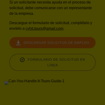
Si un solicitante necesita ayuda en el proceso de
solicitud, debe comunicarse con un representante
de la empresa.
Descargue el formulario de solicitud, complételo y
envíelo a
cyhit.tours@gmail.com
.
DESCARGAR SOLICITUD DE EMPLEO
(opens
in
FORMULARIO DE SOLICITUD EN
new
LÍNEA
window)
(opens
in
new
window)