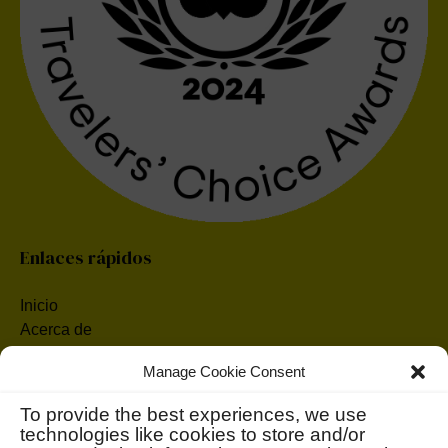
Enlaces rápidos
Inicio
Acerca de
Tours
Manage Cookie Consent
Contacto
To provide the best experiences, we use
Buscar:
technologies like cookies to store and/or