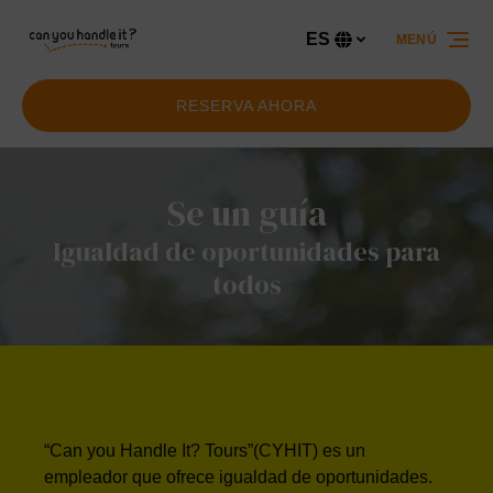
Saltar a la navegación principal
Saltar al contenido
Saltar al pie de página
ES
MENÚ
Selecciona
tu
idioma
RESERVA AHORA
Se un guía
Igualdad de oportunidades para
todos
“Can you Handle It? Tours”(CYHIT) es un
empleador que ofrece igualdad de oportunidades.