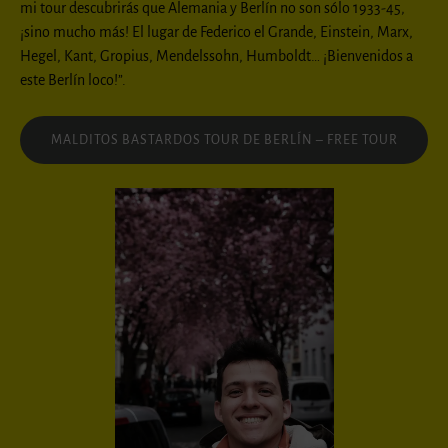
mi tour descubrirás que Alemania y Berlín no son sólo 1933-45,
¡sino mucho más! El lugar de Federico el Grande, Einstein, Marx,
Hegel, Kant, Gropius, Mendelssohn, Humboldt… ¡Bienvenidos a
este Berlín loco!”.
MALDITOS BASTARDOS TOUR DE BERLÍN – FREE TOUR