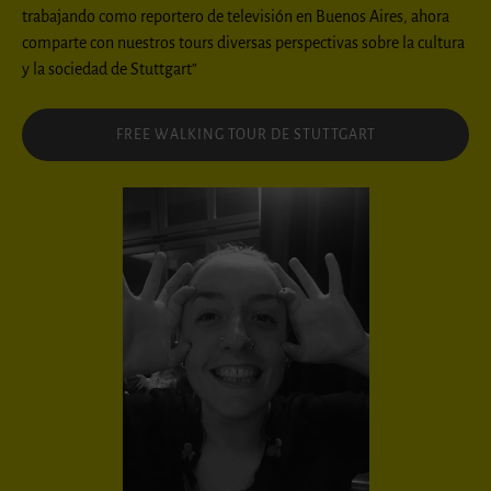
trabajando como reportero de televisión en Buenos Aires, ahora
comparte con nuestros tours diversas perspectivas sobre la cultura
y la sociedad de Stuttgart”
FREE WALKING TOUR DE STUTTGART