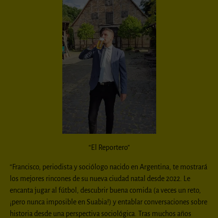
“El Reportero”
“Francisco, periodista y sociólogo nacido en Argentina, te mostrará
los mejores rincones de su nueva ciudad natal desde 2022. Le
encanta jugar al fútbol, descubrir buena comida (a veces un reto,
¡pero nunca imposible en Suabia!) y entablar conversaciones sobre
historia desde una perspectiva sociológica. Tras muchos años