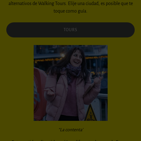
alternativos de Walking Tours. Elije una ciudad, es posible que te
toque como guía.
TOURS
“La contenta’