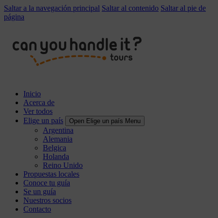
Saltar a la navegación principal
Saltar al contenido
Saltar al pie de
página
Inicio
Acerca de
Ver todos
Elige un país
Open Elige un país Menu
Argentina
Alemania
Belgica
Holanda
Reino Unido
Propuestas locales
Conoce tu guía
Se un guía
Nuestros socios
Contacto