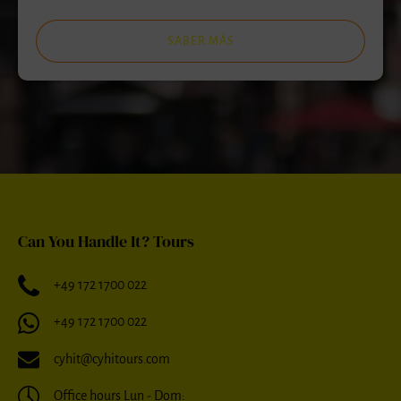
SABER MÁS
Can You Handle It? Tours
+49 172 1700 022
+49 172 1700 022
cyhit@cyhitours.com
Office hours Lun - Dom: