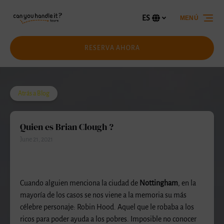
Saltar a la navegación principal
Saltar al contenido
Saltar al pie de página
ES
MENÚ
Selecciona
tu
idioma
RESERVA AHORA
Atrás a Blog
Quien es Brian Clough ?
June 21, 2021
Cuando alguien menciona la ciudad de
Nottingham
, en la
mayoría de los casos se nos viene a la memoria su más
célebre personaje: Robin Hood. Aquel que le robaba a los
ricos para poder ayuda a los pobres. Imposible no conocer