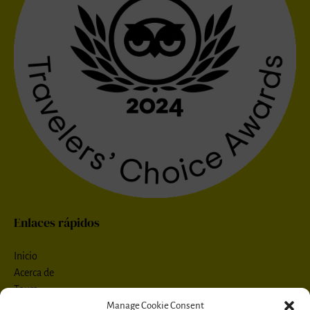
Enlaces rápidos
Inicio
Acerca de
Tours
Manage Cookie Consent
Contacto