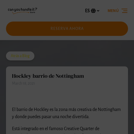
Saltar a la navegación principal
Saltar al contenido
Saltar al pie de página
ES
MENÚ
Selecciona
tu
idioma
RESERVA AHORA
Atrás a Blog
Hockley barrio de Nottingham
March 18, 2021
El barrio de Hockley es la zona más creativa de Nottingham
y donde puedes pasar una noche divertida.
Está integrado en el famoso Creative Quarter de