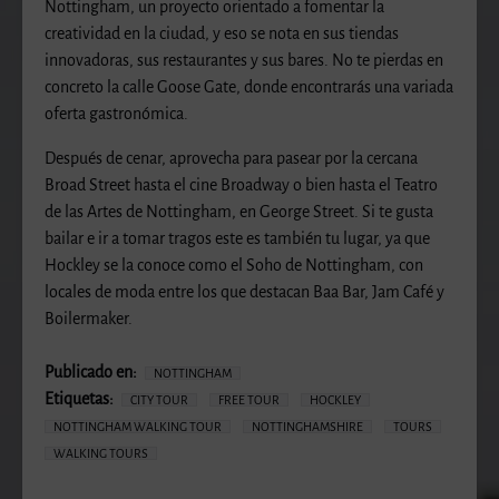
Nottingham, un proyecto orientado a fomentar la
creatividad en la ciudad, y eso se nota en sus tiendas
innovadoras, sus restaurantes y sus bares. No te pierdas en
concreto la calle Goose Gate, donde encontrarás una variada
oferta gastronómica.
Después de cenar, aprovecha para pasear por la cercana
Broad Street hasta el cine Broadway o bien hasta el Teatro
de las Artes de Nottingham, en George Street. Si te gusta
bailar e ir a tomar tragos este es también tu lugar, ya que
Hockley se la conoce como el Soho de Nottingham, con
locales de moda entre los que destacan Baa Bar, Jam Café y
Boilermaker.
Publicado en:
NOTTINGHAM
Etiquetas:
CITY TOUR
FREE TOUR
HOCKLEY
NOTTINGHAM WALKING TOUR
NOTTINGHAMSHIRE
TOURS
WALKING TOURS